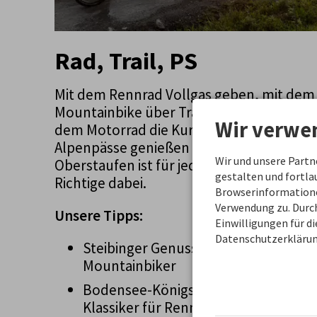
Rad, Trail, PS
Mit dem Rennrad Vollgas geben, mit dem
Mountainbike über Trails jagen oder mit
Wir verwe
dem Motorrad die Kurven der
Alpenpässe genießen – rund um
Wir und unsere Part
Oberstaufen ist für jeden Biker das
gestalten und fortl
Richtige dabei.
Browserinformationen
Verwendung zu. Durch
Unsere Tipps:
Einwilligungen für d
Datenschutzerklärun
Steibinger Genusstour für
Mountainbiker
Bodensee-Königssee-Radweg:
Klassiker für Rennrad-Fans