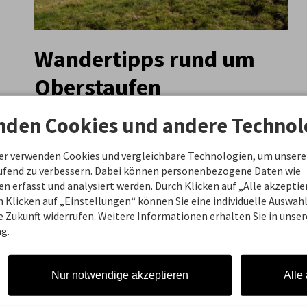
Wandertipps rund um
Oberstaufen
Warum drinnen hocken, wenn zahlreiche
nden Cookies und andere Technol
Wanderwege und Abenteuer auf Dich in
Oberstaufen warten!
ner verwenden Cookies und vergleichbare Technologien, um unsere
aufend zu verbessern. Dabei können personenbezogene Daten wie
Unsere Tipps:
 erfasst und analysiert werden. Durch Klicken auf „Alle akzepti
 Klicken auf „Einstellungen“ können Sie eine individuelle Auswahl 
Wanderung zum Buchenegger
ie Zukunft widerrufen. Weitere Informationen erhalten Sie in unser
g.
Wasserfall
Erlebnispfad am Imberg
Nur notwendige akzeptieren
Alle
Premiumwinterwanderweg
Alpenfreiheit