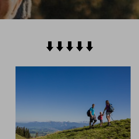
⬇️​ ⬇️ ​⬇️​ ⬇️​ ⬇️​