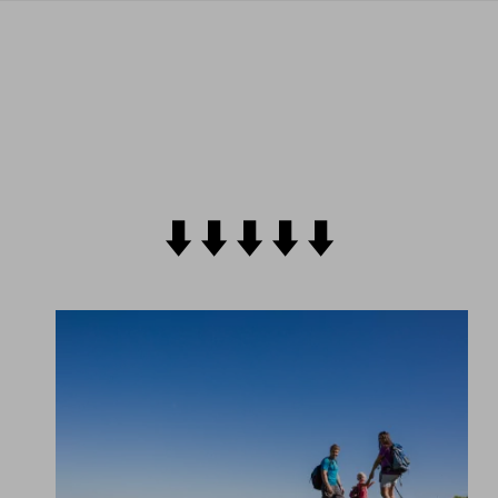
⬇️​ ⬇️ ​⬇️​ ⬇️​ ⬇️​