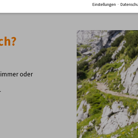
Einstellungen
·
Datenschu
ch?
zimmer oder
r