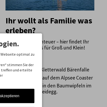
Ihr wollt als Familie was
erleben?
Dann auf ins Abenteuer – hier findet Ihr
ogien.
unsere Highlights für Groß und Klein!
 Webseite optimal zu
Unsere Tipps:
eren“ stimmen Sie der
Klettern im Kletterwald Bärenfalle
treffen und erteilte
er
Wettrennen auf dem Alpsee Coaster
Spaziergang in den Baumwipfeln im
Skywalk Scheidegg.
 akzeptieren