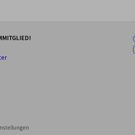
MITGLIED!
ter
instellungen