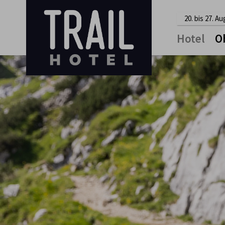
20. bis 27. A
Hotel
O