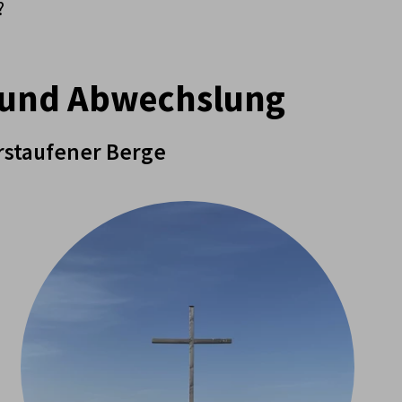
?
t und Abwechslung
rstaufener Berge