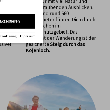
er
Eine Tour mit viel Natur und
e von
atemberaubenden Ausblicken.
uf der
11 km und rund 660
le
Höhenmeter führen Dich durch
gäu mit
 akzeptieren
Hochflächen im
Naturschutzgebiet. Das
tzerklärung
·
Impressum
Highlight der Wanderung ist der
gesicherte
Steig durch das
usive!
Kojenloch
.