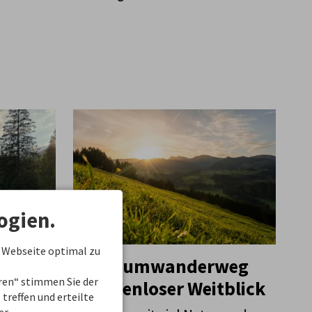
ogien.
 Webseite optimal zu
Premiumwanderweg
weg
eren“ stimmen Sie der
Grenzenloser Weitblick
treffen und erteilte