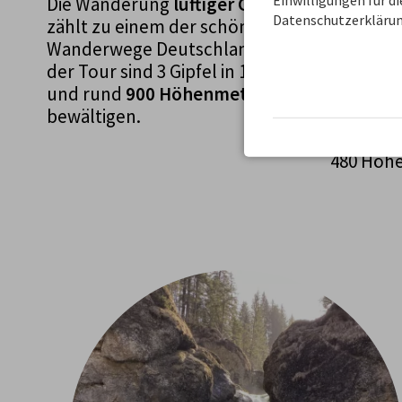
Einwilligungen für d
Die Wanderung
luftiger Grat
Die Tour
Datenschutzerklärun
zählt zu einem der schönster
aussicht
Wanderwege Deutschlands. Bei
dem Hün
der Tour sind 3 Gipfel in 10 km
imposant
und rund
900 Höhenmeter
zu
den Buch
bewältigen.
Die Stre
Wanderun
480 Höh