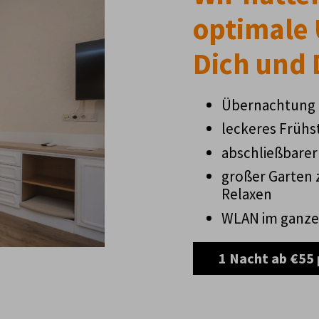
optimale 
Dich und 
Übernachtung 
leckeres Frühs
abschließbarer
großer Garten
Relaxen
WLAN im ganze
1 Nacht ab €55