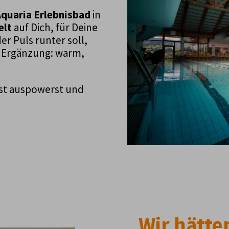
quaria Erlebnisbad
in
elt
auf Dich, für Deine
r Puls runter soll,
e Ergänzung: warm,
erst auspowerst und
Wir hätte