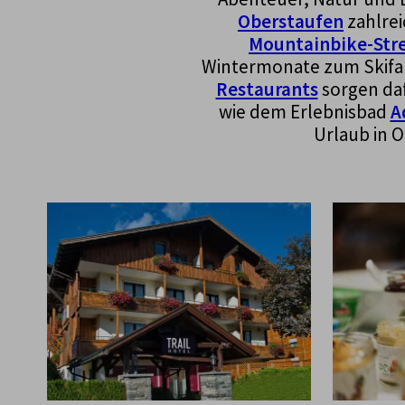
Oberstaufen
zahlrei
Mountainbike-Str
Wintermonate zum Skifah
Restaurants
sorgen daf
wie dem Erlebnisbad
A
Urlaub in 