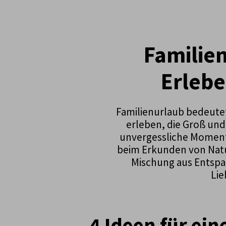
Familie
Erlebe
Familienurlaub bedeute
erleben, die Groß und
unvergessliche Moment
beim Erkunden von Natu
Mischung aus Entspan
Lie
4 Ideen für ei