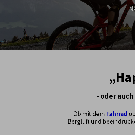
N
„Hap
- oder auch
Ob mit dem
Fahrrad
od
Bergluft und beeindrucke