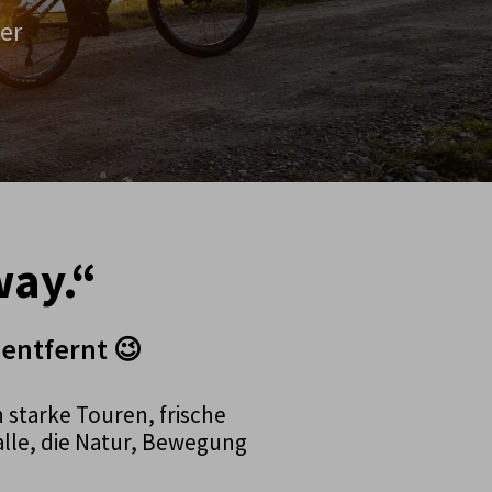
er
way.“
 entfernt 😉
starke Touren, frische
alle, die Natur, Bewegung