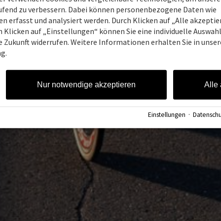
Rädern
aufend zu verbessern. Dabei können personenbezogene Daten wie
 erfasst und analysiert werden. Durch Klicken auf „Alle akzepti
 Klicken auf „Einstellungen“ können Sie eine individuelle Auswahl 
uckende Landschaften, spürst den Wind im Gesicht
ie Zukunft widerrufen. Weitere Informationen erhalten Sie in unser
Wege liegen. Dabei bist Du flexibel, aktiv und nach
g.
Umgebung intensiver erleben – ob allein, mit Freun
Dein nächstes Abenteuer wartet schon.
Nur notwendige akzeptieren
Alle
Einstellungen
·
Datenschu