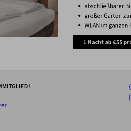
abschließbarer B
großer Garten zu
WLAN im ganzen 
1 Nacht ab €55 pr
MITGLIED!
ter