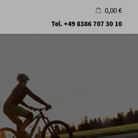
0,00 €
Tel.
+49 8386 707 30 10
×
Warenkorb ist leer
&