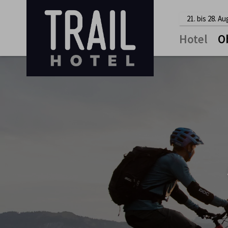
21. bis 28. A
Hotel
O