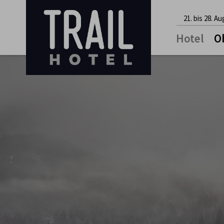
21. bis 28. A
Hotel
O