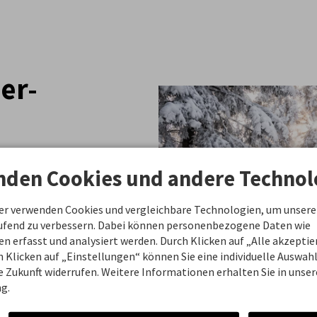
er-
im Allgäu, der Dir
nden Cookies und andere Technol
wald-Runde dauert
verschneite Wälder,
ner verwenden Cookies und vergleichbare Technologien, um unsere
nd tauchst
aufend zu verbessern. Dabei können personenbezogene Daten wie
m tief
 erfasst und analysiert werden. Durch Klicken auf „Alle akzepti
nd die Wintervibes
 Klicken auf „Einstellungen“ können Sie eine individuelle Auswahl 
ie Zukunft widerrufen. Weitere Informationen erhalten Sie in unser
g.