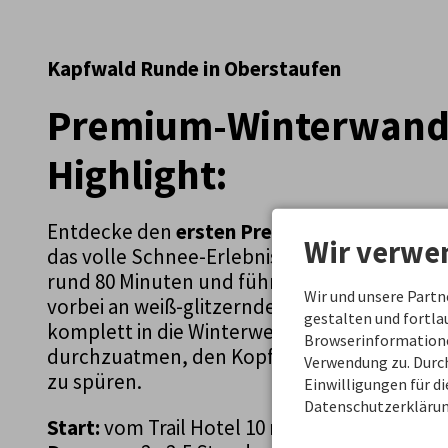
Kapfwald Runde in Oberstaufen
Premium-Winterwand
Highlight:
Entdecke den
ersten Premium-Wanderweg
Wir verwe
das volle Schnee-Erlebnis liefert. Die Kapf
rund 80 Minuten und führt Dich dabei durch 
Wir und unsere Part
vorbei an weiß-glitzernden Schneefeldern u
gestalten und fortl
komplett in die Winterwelt ein. Genug Zeit, u
Browserinformationen
durchzuatmen, den Kopf frei zubekommen u
Verwendung zu. Durch
zu spüren.
Einwilligungen für d
Datenschutzerklärun
Start:
vom Trail Hotel 10 min zu Fuß