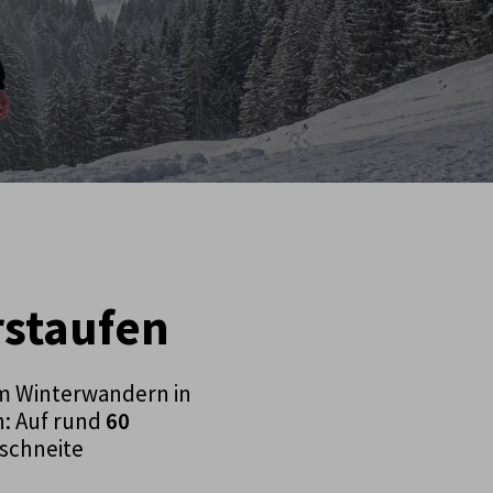
rstaufen
m Winterwandern in
h: Auf rund
60
rschneite