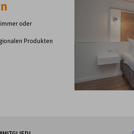
en
zimmer oder
egionalen Produkten
MITGLIED!