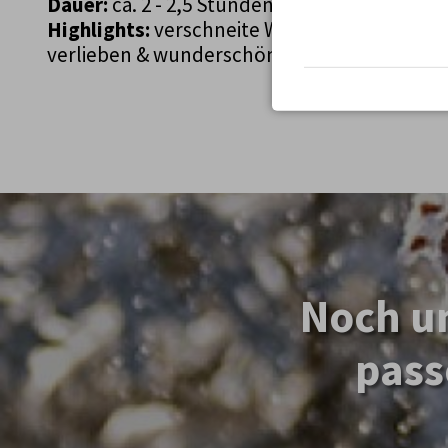
Dauer:
ca. 2 - 2,5 Stunden
Highlights:
verschneite Waldwege, eine Win
verlieben & wunderschöne Aussichtspunkte
Noch un
pass