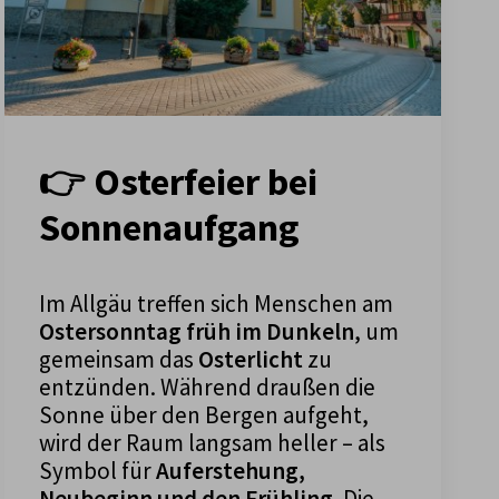
👉 Osterfeier bei
Sonnenaufgang
Im Allgäu treffen sich Menschen am
Ostersonntag früh im Dunkeln
, um
gemeinsam das
Osterlicht
zu
entzünden. Während draußen die
Sonne über den Bergen aufgeht,
wird der Raum langsam heller – als
Symbol für
Auferstehung,
Neubeginn und den Frühling
. Die