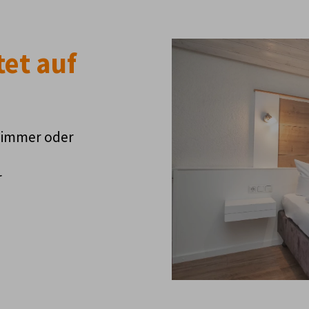
et auf
zimmer oder
r