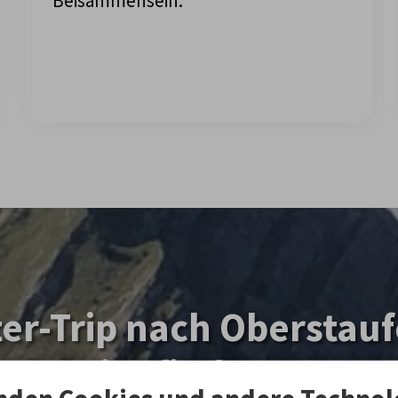
Beisammensein.
er-Trip nach Oberstaufe
t? – Hier findest Du p