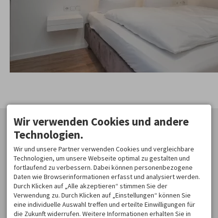
Wir verwenden Cookies und andere
KONTAKT
WERDE TEAMMITGLIED!
Technologien.
Jobs
Trail Hotel Oberstaufen
Newsletter
Wir und unsere Partner verwenden Cookies und vergleichbare
Bgm.-Hertlein-Str. 1
Technologien, um unsere Webseite optimal zu gestalten und
87534 Oberstaufen
fortlaufend zu verbessern. Dabei können personenbezogene
DEUTSCHLAND
Daten wie Browserinformationen erfasst und analysiert werden.
Durch Klicken auf „Alle akzeptieren“ stimmen Sie der
Tel.
+49 8386 707 30 10
Verwendung zu. Durch Klicken auf „Einstellungen“ können Sie
info@trail-hotels.com
eine individuelle Auswahl treffen und erteilte Einwilligungen für
die Zukunft widerrufen. Weitere Informationen erhalten Sie in
Facebook