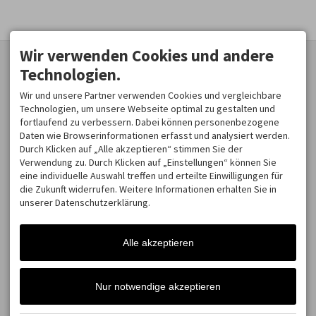
Wir verwenden Cookies und andere
KONTAKT
WERDE TEAMMITGLIED!
Technologien.
Jobs
Trail Hotel Oberstaufen
Wir und unsere Partner verwenden Cookies und vergleichbare
Newsletter
Bgm.-Hertlein-Str. 1
Technologien, um unsere Webseite optimal zu gestalten und
fortlaufend zu verbessern. Dabei können personenbezogene
87534 Oberstaufen
Daten wie Browserinformationen erfasst und analysiert werden.
DEUTSCHLAND
Durch Klicken auf „Alle akzeptieren“ stimmen Sie der
Tel.
+49 8386 707 30 10
Verwendung zu. Durch Klicken auf „Einstellungen“ können Sie
info@trail-hotels.com
eine individuelle Auswahl treffen und erteilte Einwilligungen für
die Zukunft widerrufen. Weitere Informationen erhalten Sie in
Facebook
unserer Datenschutzerklärung.
Instagram
Alle akzeptieren
Nur notwendige akzeptieren