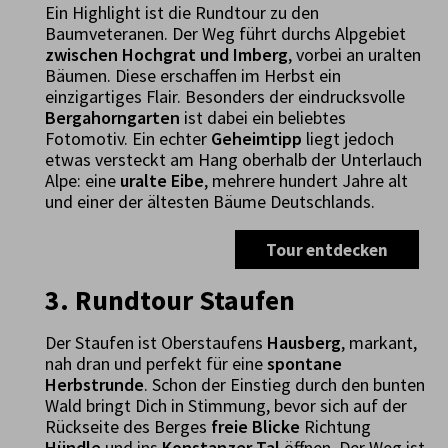
Ein Highlight ist die Rundtour zu den
Baumveteranen. Der Weg führt durchs Alpgebiet
zwischen Hochgrat und Imberg
, vorbei an uralten
Bäumen. Diese erschaffen im Herbst ein
einzigartiges Flair. Besonders der eindrucksvolle
Bergahorngarten
ist dabei ein beliebtes
Fotomotiv. Ein echter
Geheimtipp
liegt jedoch
etwas versteckt am Hang oberhalb der Unterlauch
Alpe: eine
uralte Eibe
, mehrere hundert Jahre alt
und einer der ältesten Bäume Deutschlands.
Tour entdecken
3. Rundtour Staufen
Der Staufen ist Oberstaufens
Hausberg
, markant,
nah dran und perfekt für eine
spontane
Herbstrunde
. Schon der Einstieg durch den bunten
Wald bringt Dich in Stimmung, bevor sich auf der
Rückseite des Berges
freie Blicke
Richtung
Hündle
und ins
Konstanzer Tal
öffnen. Der Weg ist