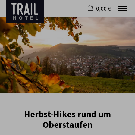
0,00 €
×
21. bis 28. August
Warenkorb ist leer
2 Erwachsene
Hotel
Oberstaufen
Kontakt
Gutschein
Blog
0 83 86 / 70 73 010
Herbst-Hikes rund um
Oberstaufen